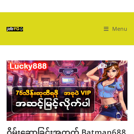
Skip
to
content
Menu
ဂိမ်းဆော့ခြင်းအတွက် Batman688