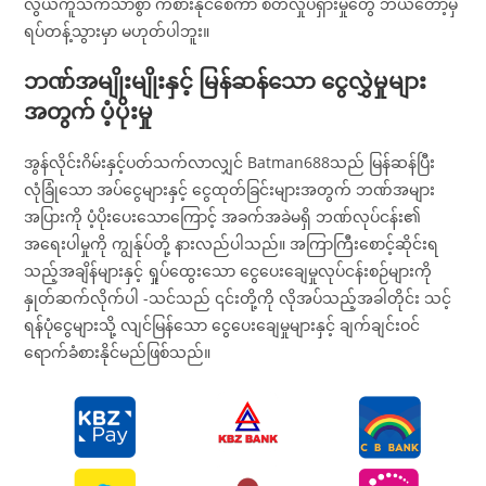
လွယ်ကူသက်သာစွာ ကစားနိုင်စေကာ စိတ်လှုပ်ရှားမှုတွေ ဘယ်တော့မှ
ရပ်တန့်သွားမှာ မဟုတ်ပါဘူး။
ဘဏ်အမျိုးမျိုးနှင့် မြန်ဆန်သော ငွေလွှဲမှုများ
အတွက် ပံ့ပိုးမှု
အွန်လိုင်းဂိမ်းနှင့်ပတ်သက်လာလျှင် Batman688သည် မြန်ဆန်ပြီး
လုံခြုံသော အပ်ငွေများနှင့် ငွေထုတ်ခြင်းများအတွက် ဘဏ်အများ
အပြားကို ပံ့ပိုးပေးသောကြောင့် အခက်အခဲမရှိ ဘဏ်လုပ်ငန်း၏
အရေးပါမှုကို ကျွန်ုပ်တို့ နားလည်ပါသည်။ အကြာကြီးစောင့်ဆိုင်းရ
သည့်အချိန်များနှင့် ရှုပ်ထွေးသော ငွေပေးချေမှုလုပ်ငန်းစဉ်များကို
နှုတ်ဆက်လိုက်ပါ -သင်သည် ၎င်းတို့ကို လိုအပ်သည့်အခါတိုင်း သင့်
ရန်ပုံငွေများသို့ လျင်မြန်သော ငွေပေးချေမှုများနှင့် ချက်ချင်းဝင်
ရောက်ခံစားနိုင်မည်ဖြစ်သည်။