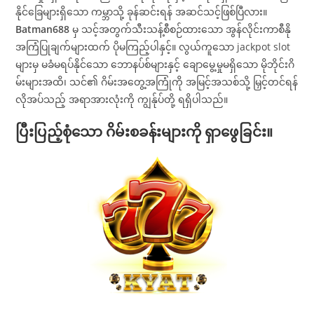
နိုင်ခြေများရှိသော ကမ္ဘာသို့ ခုန်ဆင်းရန် အဆင်သင့်ဖြစ်ပြီလား။
Batman688
မှ သင့်အတွက်သီးသန့်စီစဉ်ထားသော အွန်လိုင်းကာစီနို
အကြံပြုချက်များထက် ပိုမကြည့်ပါနှင့်။ လွယ်ကူသော jackpot slot
များမှ မခံမရပ်နိုင်သော ဘောနပ်စ်များနှင့် ချောမွေ့မှုမရှိသော မိုဘိုင်းဂိ
မ်းများအထိ၊ သင်၏ ဂိမ်းအတွေ့အကြုံကို အမြင့်အသစ်သို့ မြှင့်တင်ရန်
လိုအပ်သည့် အရာအားလုံးကို ကျွန်ုပ်တို့ ရရှိပါသည်။
ပြီးပြည့်စုံသော ဂိမ်းစခန်းများကို ရှာဖွေခြင်း။