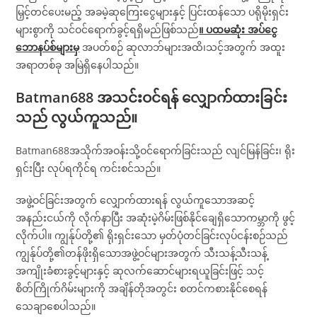
မြှင့်တင်ပေးမည့် အခမဲ့ဆုကြေးငွေများနှင့် ပြင်းထန်သော ပရိုမိုးရှင်း
များစွာကို သင်ဝင်ရောက်ခွင့်ရရှိမည်ဖြစ်သည်
။ ပထမဆုံး အပ်ငွေ
ဘောနပ်စ်များမှ
အပတ်စဉ် ဆုလာဘ်များအထိ၊သင့်အတွက် အထူး
အရာတစ်ခု အမြဲရှိနေပါသည်။
Batman688
အသင်းဝင်ရန် လျှောက်ထားခြင်း
သည် လွယ်ကူသည်။
Batman688အသိုက်အဝန်းသို့ဝင်ရောက်ခြင်းသည် လျင်မြန်ခြင်း၊ ရိုး
ရှင်းပြီး လုပ်ရကိုင်ရ ကင်းစင်သည်။
အဖွဲ့ဝင်ခြင်းအတွက် လျှောက်ထားရန် လွယ်ကူသောအဆင့်
အနည်းငယ်ကို လိုက်နာပြီး အဆုံးမဲ့ဂိမ်းဖြစ်နိုင်ချေရှိသောကမ္ဘာကို ဖွင့်
လိုက်ပါ။ ကျွန်ုပ်တို့၏ ရိုးရှင်းသော မှတ်ပုံတင်ခြင်းလုပ်ငန်းစဉ်သည်
ကျွန်ုပ်တို့၏တန်ဖိုးရှိသောအဖွဲ့ဝင်များအတွက် သီးသန့်သီးသန့်
အကျိုးခံစားခွင့်များနှင့် ဆုလက်ဆောင်များရယူခြင်းဖြင့် သင့်
စိတ်ကြိုက်ဂိမ်းများကို အချိန်တိုအတွင်း စတင်ကစားနိုင်စေရန်
သေချာစေပါသည်။