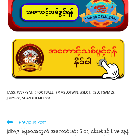
TAGS
:
#777KYAT
,
#FOOTBALL
,
#MMSLOTWIN
,
#SLOT
,
#SLOTGAMES
,
JBDYG88
,
SHANKOEMEE888
Read
Previous Post
more
jdbyg မြန်မာအတွက် အကောင်းဆုံး Slot, ငါးပစ်နှင့် Live အွန်
articles