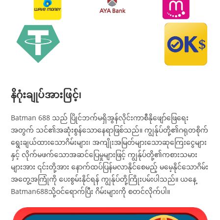
နိဂုံးချုပ်အားဖြင့်၊
Batman 688 သည် ပြိုင်ဘက်မရှိအွန်လိုင်းကာစီနိုဖျော်ဖြေရေး
အတွက် သင်၏အဆုံးစွန်သောနေရာဖြစ်သည်။ ကျွန်ုပ်တို့၏ဂရုတစိုက်
ရွေးချယ်ထားသောဂိမ်းများ၊ အကျိုးအမြတ်များသောဆုကြေးငွေများ
နှင့် လိုက်မဖက်သောအဆင်ပြေမှုများဖြင့် ကျွန်ုပ်တို့၏ကစားသမား
များအား ၎င်းတို့အား နောက်ထပ်ပြန်မလာနိုင်စေမည့် မမေ့နိုင်သောဂိမ်း
အတွေ့အကြုံကို ပေးစွမ်းနိုင်ရန် ကျွန်ုပ်တို့ကြိုးပမ်းပါသည်။ ယနေ့
Batman688သို့ဝင်ရောက်ပြီး ဂိမ်းများကို စတင်လိုက်ပါ။