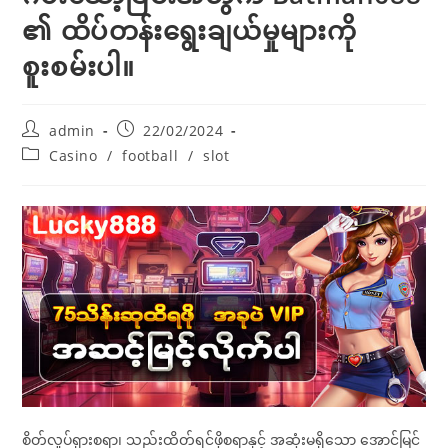
၏ ထိပ်တန်းရွေးချယ်မှုများကို
စူးစမ်းပါ။
Post
Post
admin
22/02/2024
author:
published:
Post
Casino
/
football
/
slot
category:
စိတ်လှုပ်ရှားစရာ၊ သည်းထိတ်ရင်ဖိုစရာနှင့် အဆုံးမရှိသော အောင်မြင်