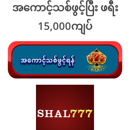
အကောင့်သစ်ဖွင့်ပြီး ဖရီး
15,000ကျပ်