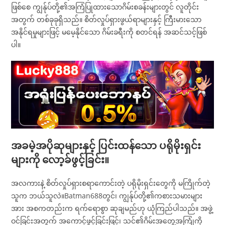
ဖြစ်စေ ကျွန်ုပ်တို့၏အကြံပြုထားသောဂိမ်းစခန်းများတွင် လူတိုင်း
အတွက် တစ်ခုခုရှိသည်။ စိတ်လှုပ်ရှားဖွယ်ရာများနှင့် ကြီးမားသော
အနိုင်ရမှုများဖြင့် မမေ့နိုင်သော ဂိမ်းခရီးကို စတင်ရန် အဆင်သင့်ဖြစ်
ပါ။
အခမဲ့အပိုဆုများနှင့် ပြင်းထန်သော ပရိုမိုးရှင်း
များကို လော့ခ်ဖွင့်ခြင်း။
အလကားနဲ့ စိတ်လှုပ်ရှားစရာကောင်းတဲ့ ပရိုမိုးရှင်းတွေကို မကြိုက်တဲ့
သူက ဘယ်သူလဲ။Batman688တွင်၊ ကျွန်ုပ်တို့၏ကစားသမားများ
အား အစကတည်းက ရက်ရောစွာ ဆုချမည်ဟု ယုံကြည်ပါသည်။ အဖွဲ့
ဝင်ခြင်းအတွက် အကောင့်ဖွင့်ခြင်းဖြင့်၊ သင်၏ဂိမ်းအတွေ့အကြုံကို