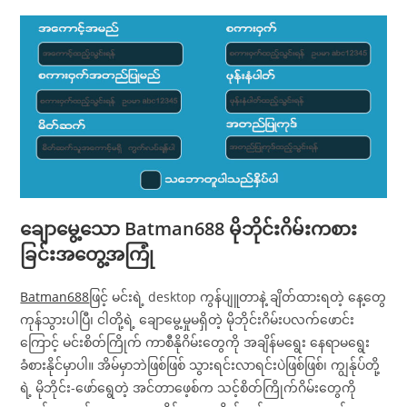
ချောမွေ့သော
Batman688
မိုဘိုင်းဂိမ်းကစား
ခြင်းအတွေ့အကြုံ
Batman688
ဖြင့် မင်းရဲ့ desktop ကွန်ပျူတာနဲ့ ချိတ်ထားရတဲ့ နေ့တွေ
ကုန်သွားပါပြီ၊ ငါတို့ရဲ့ ချောမွေ့မှုမရှိတဲ့ မိုဘိုင်းဂိမ်းပလက်ဖောင်း
ကြောင့် မင်းစိတ်ကြိုက် ကာစီနိုဂိမ်းတွေကို အချိန်မရွေး နေရာမရွေး
ခံစားနိုင်မှာပါ။ အိမ်မှာဘဲဖြစ်ဖြစ် သွားရင်းလာရင်းပဲဖြစ်ဖြစ်၊ ကျွန်ုပ်တို့
ရဲ့ မိုဘိုင်း-ဖော်ရွေတဲ့ အင်တာဖေ့စ်က သင့်စိတ်ကြိုက်ဂိမ်းတွေကို