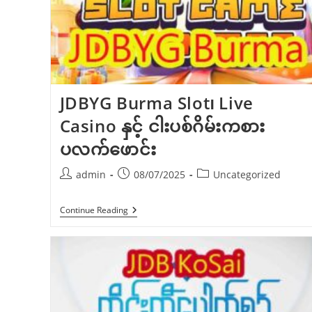
JDBYG Burma Slot၊ Live
Casino နှင့် ငါးပစ်ဂိမ်းကစား
ပလက်ဖောင်း
Post
Post
Post
admin
08/07/2025
Uncategorized
author:
published:
category:
JDBYG
Continue Reading
Burma
Slot၊
Live
Casino
နှင့်
ငါး
ပစ်
ဂိ
မ်း