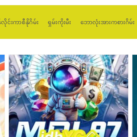
ိုင်းကာစီနိုဂိမ်း
ရှမ်းကိုးမီး
ဘောလုံးအားကစားဂိမ်း