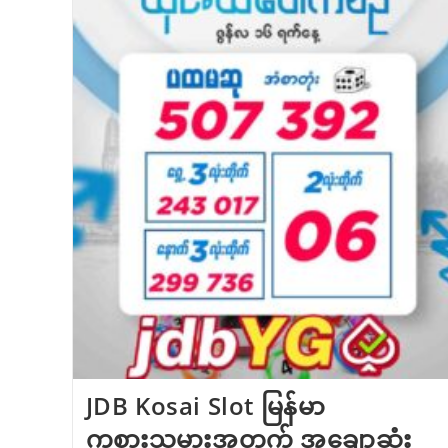
ကစား
ပလက်ဖောင်း
JDB Kosai Slot မြန်မာ
ကစားသမားအတွက် အချောဆုံး