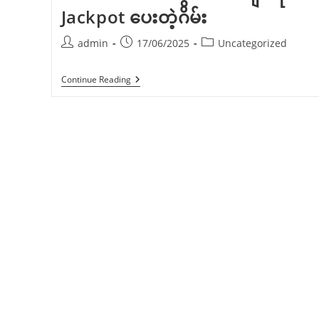
Jackpot ပေးတဲ့ဂိမ်း
Post
Post
Post
admin
17/06/2025
Uncategorized
author:
published:
category:
JDB
Continue Reading
Kosai
Slot
မြန်မာ
ကစားသမား
အတွက်
အချော
ဆုံး
Jackpot
ပေး
တဲ့
ဂိ
မ်း