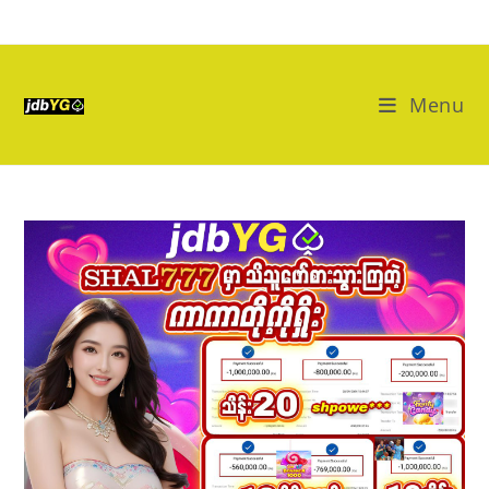
Skip
to
content
Menu