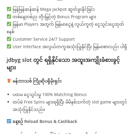
မြန်မြန်ဆန်ဆန် Mega Jackpot ဆွတ်ခူးနိုင်ခြင်း
တစ်နေ့တစ်ည တိုးမြှင့်တဲ့ Bonus Program များ
မြန်မာ Players အတွက် မြန်မာငွေနဲ့ လွယ်ကူတဲ့ ငွေသွင်းငွေထုတ်
စနစ်
Customer Service 24/7 Support
User Interface အလွယ်တကူအသုံးပြုနိုင်ပြီး မြန်မာစာလည်း ပါရှိ
jdbyg slot တွင် ရရှိနိုင်သော အထူးအကျိုးခံစားခွင့်
များ
မန်ဘာသစ် ကြိုဆိုပရိုမိုးရှင်း
ပထမ ငွေသွင်းမှု 100% Matching Bonus
ထပ်မံ Free Spins များရရှိပြီး မိမိနှစ်သက်တဲ့ slot game များတွင်
အသုံးပြုနိုင်သည်။
နေ့စဉ် Reload Bonus & Cashback