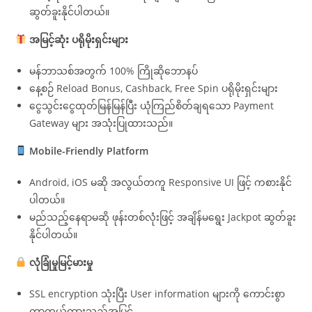
ဆွတ်ခူးနိုင်ပါတယ်။
အမြင့်ဆုံး ပရိုမိုးရှင်းများ
မန်ဘာသစ်အတွက် 100% ကြိုဆိုဘောနပ်
နေ့စဉ် Reload Bonus, Cashback, Free Spin ပရိုမိုးရှင်းများ
ငွေသွင်းငွေထုတ်မြန်မြန်ပြီး ယုံကြည်စိတ်ချရသော Payment
Gateway များ အသုံးပြုထားသည်။
Mobile-Friendly Platform
Android, iOS မဆို အလွယ်တကူ Responsive UI ဖြင့် ကစားနိုင်
ပါတယ်။
မည်သည့်နေရာမဆို ဖုန်းတစ်လုံးဖြင့် အချိန်မရွေး Jackpot ဆွတ်ခူး
နိုင်ပါတယ်။
လုံခြုံမှုမြင့်မားမှု
SSL encryption သုံးပြီး User information များကို ကောင်းစွာ
ကာကွယ်ထားသည့်အပြင်