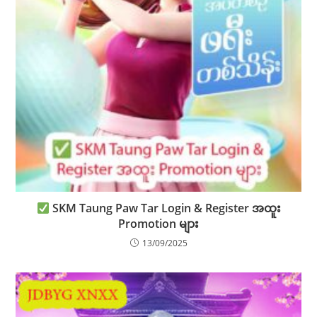
SKM Taung Paw Tar Login & Register အထူး
Promotion များ
13/09/2025