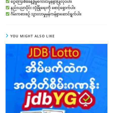
ငွေကြေးစီမံခန့်ခွဲမှုကောင်းမွန်စွာပြုလုပ်ပါ။
နည်းပညာပိုင်း လုံခြုံရေးကို စောင့်ရှောက်ပါ။
ဂိမ်းကစားစဉ် သွားလာမှုမှန်ကန်စွာဆောင်ရွက်ပါ။
YOU MIGHT ALSO LIKE