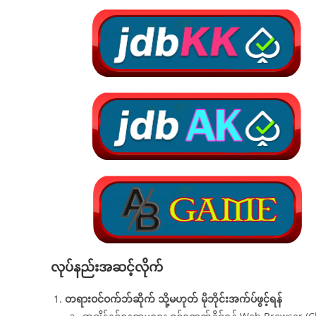
လုပ်နည်းအဆင့်လိုက်
တရားဝင်ဝက်ဘ်ဆိုက် သို့မဟုတ် မိုဘိုင်းအက်ပ်ဖွင့်ရန်