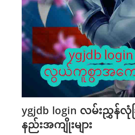
ygjdb login လမ်းညွှန်လုံ
နည်းအကျိုးများ