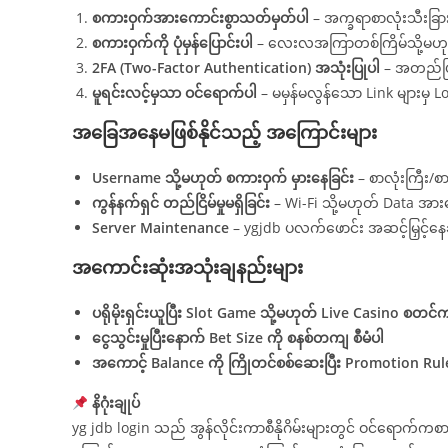
စကားဝှက်အားကောင်းစွာသတ်မှတ်ပါ
– အက္ခရာစာလုံးသီးခြား
စကားဝှက်ကို ပုံမှန်ပြောင်းပါ
– လေးလအကြာတစ်ကြိမ်သို့မဟုတ် ပိ
2FA (Two-Factor Authentication) အသုံးပြုပါ
– အတည်ပြုကု
မူရင်းလင့်မှသာ ဝင်ရောက်ပါ
– မမှန်မလွန်သော Link များမှ Lo
အခြေအနေမဖြစ်နိုင်သည့် အကြောင်းများ
Username သို့မဟုတ် စကားဝှက် မှားနေခြင်း
– စာလုံးကြီး/
ကွန်နက်ရှင် တည်ငြိမ်မှုမရှိခြင်း
– Wi-Fi သို့မဟုတ် Data အားက
Server Maintenance
– ygjdb ပလက်ဖောင်း အဆင့်မြှင့်နေချိ
အကောင်းဆုံးအသုံးချနည်းများ
ပရိုမိုးရှင်းယူပြီး Slot Game သို့မဟုတ် Live Casino စတင်
ငွေသွင်းမှုပြီးနောက် Bet Size ကို စနစ်တကျ စီမံပါ
အကောင့် Balance ကို ကြိုတင်စစ်ဆေးပြီး Promotion Rule
နိဂုံးချုပ်
yg jdb login သည် အွန်လိုင်းကာစီနိုဂိမ်းများတွင် ဝင်ရောက်ကစားရန်