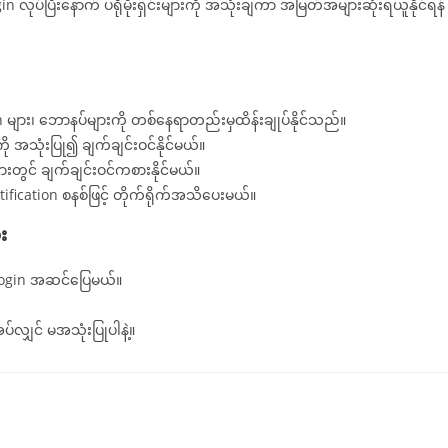
ပ်ပြီးနောက် ပရိုမိုးရှင်းများကို အသုံးချကာ အမြတ်အများဆုံးရယူနိုင်ရန်
n များ၊ ဘောနပ်များကို တစ်နေရာတည်းမှထိန်းချုပ်နိုင်သည်။
 အသုံးပြု၍ ချက်ချင်းဝင်နိုင်မယ်။
ားတွင် ချက်ချင်းဝင်ကစားနိုင်မယ်။
fication စနစ်ဖြင့် တိုက်ရိုက်အသိပေးမယ်။
း
ှ Login အဆင်ပြေမယ်။
်လျှင် မအသုံးပြုပါနဲ့။