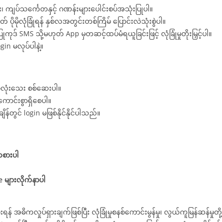
၊ ကျပ်သင်္ကေတနှင့် ဂဏန်းများပေါင်းစပ်အသုံးပြုပါ။
ုမိုလုံခြုံရန် နှစ်လအတွင်းတစ်ကြိမ် ပြောင်းလဲသုံးစွဲပါ။
ဒ် SMS သို့မဟုတ် App မှတဆင့်ထပ်မံရယူခြင်းဖြင့် လုံခြုံမှုတိုးမြှင့်ပါ။
gin မလုပ်ပါနဲ့။
စာလုံးသေး စစ်ဆေးပါ။
ောင်းစွာရှိစေပါ။
န်တွင် login မဖြစ်နိုင်နိုင်ပါသည်။
ကစားပါ
 များလိုက်နာပါ
 အဓိကလှုပ်ရှားချက်ဖြစ်ပြီး လုံခြုံမှုစနစ်ကောင်းမွန်မှု၊ လွယ်ကူမြန်ဆန်မှုတို့