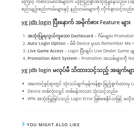
ကြောင့် ကစားသမားအများက ယုံကြည်စွာအသုံးပြုနေသည်။ Login လု
စည်းမျဥ်းစည်းကမ်းများနှင့် နည်းလမ်းများကို လိုက်နာသင့်သည်။
yg jdb login
ပြီးနောက် အမိုက်စား Feature များ
အသုံးပြုရလွယ်ကူသော Dashboard
– ဂိမ်းများ၊ Promotio
Auto Login Option
– မိမိ Device မှသာ Remember Me ကို
Live Game Access
– Login ပြီးချင်း Live Dealer Game မျ
Promotion Alert System
– Promotion အသစ်များကို Noti
yg jdb login မလုပ်မီ သိထားသင့်သည့် အချက်မျာ
အကောင့်ဖွင့်ရာတွင် သုံးသပ်ချက်မှန်ကန်စွာ ဖြည့်စွက်ထားမ
Device တစ်လုံးလျှင် တစ်မန်ဘာသာ သုံးသင့်သည်။
VPN အသုံးပြုခြင်းသည် Login Error ဖြစ်စေနိုင်သဖြင့် မလိုအပ
YOU MIGHT ALSO LIKE