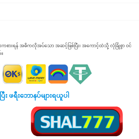
းကစားရန် အဓိကလိုအပ်သော အဆင့်ဖြစ်ပြီး၊ အကောင့်ထဲသို့ လုံခြုံစွာ ဝင်
်။
ပြီး ဖရီးဘောနပ်များရယူပါ