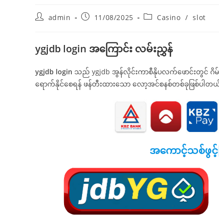
Post
Post
Post
admin
11/08/2025
Casino
/
slot
author:
published:
category:
ygjdb login အကြောင်း လမ်းညွှန်
ygjdb login
သည် ygjdb အွန်လိုင်းကာစီနိုပလက်ဖောင်းတွင် ဂိမ်
ရောက်နိုင်စေရန် ဖန်တီးထားသော လော့အင်စနစ်တစ်ခုဖြစ်ပါတယ
အကောင့်သစ်ဖွင့်