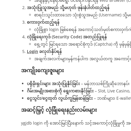
အချိန်နှင့်နေရာမရွေး ဝင်ရောက်နိုင်ရန် Web Browser (C
အသုံးပြုသူအမည် သို့မဟုတ် ဖုန်းနံပါတ်ထည့်ရန်
စာရင်းသွင်းထားသော သုံးစွဲသူအမည် (Username) သို့မဟုတ်
စကားဝှက်ထည့်ရန်
လုံခြုံစွာ login ဖြစ်စေရန် အကောင့်သတ်မှတ်စကားဝှက်က
လုံခြုံရေးကုဒ် (Security Code) အတည်ပြုရန်
ရှေ့တွင် မြင်ရသော အရောင်စုံကုဒ် (Captcha) ကို မှန်မှန်
Login
ခလုတ်နှိပ်ရန်
အချက်အလက်များမှန်ကန်ပါက အလွယ်တကူ အကောင့်ထဲ ဝင
အကျိုးကျေးဇူးများ
ပရိုမိုးရှင်းများ အသုံးပြုနိုင်ခြင်း
– မန်ဘာသစ်ကြိုဆိုဘောနပ်၊ နေ့
ဂိမ်းအမျိုးအစားစုံကို ရွေးကစားနိုင်ခြင်း
– Slot, Live Casino,
ငွေသွင်း/ငွေထုတ် လွယ်ကူမြန်ဆန်ခြင်း
– ဘဏ်များ၊ E-wallet မ
အဆင့်မြှင့် လုံခြုံရေးနည်းလမ်းများ
ygjdb login ကို အောင်မြင်ပြီးနောက် သင့်အကောင့်လုံခြုံမှုကိ