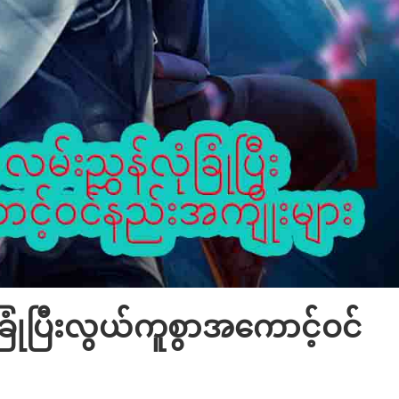
ခြုံပြီးလွယ်ကူစွာအကောင့်ဝင်