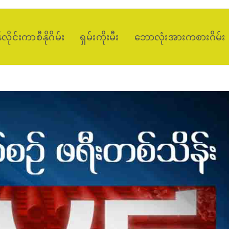
ိုင်းကာစီနိုဂိမ်း
ရှမ်းကိုးမီး
ဘောလုံးအားကစားဂိမ်း