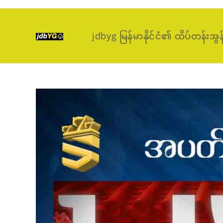
Skip
to
content
jdbyg မြန်မာနိုင်ငံ၏ ထိပ်တန်းအွန်လ