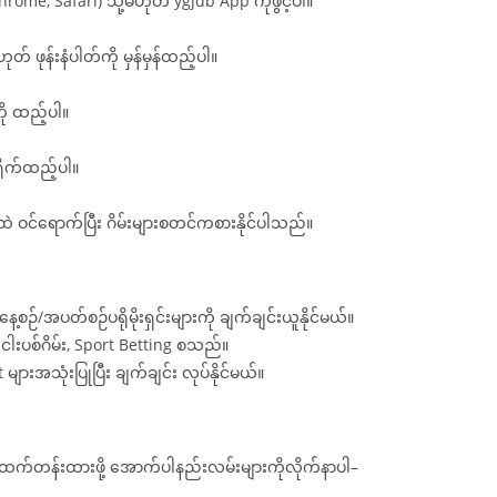
hrome, Safari) သို့မဟုတ် ygjdb App ကိုဖွင့်ပါ။
 ဖုန်းနံပါတ်ကို မှန်မှန်ထည့်ပါ။
ို ထည့်ပါ။
ရိုက်ထည့်ပါ။
်ရောက်ပြီး ဂိမ်းများစတင်ကစားနိုင်ပါသည်။
စဉ်/အပတ်စဉ်ပရိုမိုးရှင်းများကို ချက်ချင်းယူနိုင်မယ်။
 ငါးပစ်ဂိမ်း, Sport Betting စသည်။
ျားအသုံးပြုပြီး ချက်ချင်း လုပ်နိုင်မယ်။
ု အထက်တန်းထားဖို့ အောက်ပါနည်းလမ်းများကိုလိုက်နာပါ–