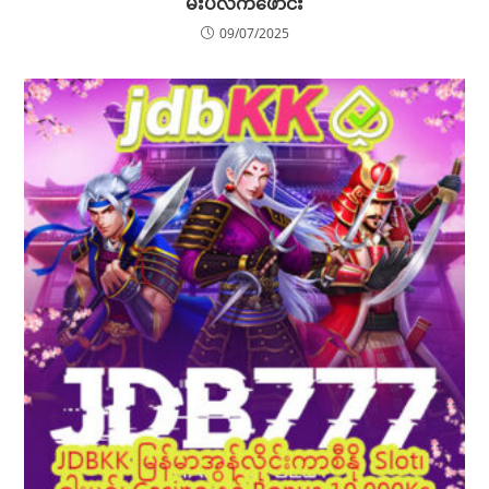
မ်းပလက်ဖောင်း
09/07/2025