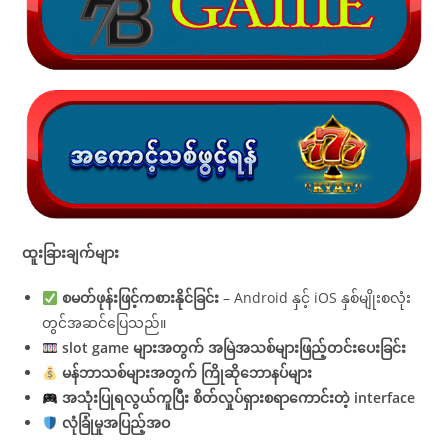
ထူးခြားချက်များ
စမတ်ဖုန်းဖြင့်ကစားနိုင်ခြင်း
– Android နှင့် iOS နှစ်မျိုးစလုံး
တွင်အဆင်ပြေသည်။
slot game များအတွက် အမြဲအသစ်များဖြည့်တင်းပေးခြင်း
မန်ဘာသစ်များအတွက် ကြိုဆိုဘောနပ်များ
အသုံးပြုရလွယ်ကူပြီး စိတ်လှုပ်ရှားစရာကောင်းတဲ့ interface
လုံခြုံမှုအပြည့်အဝ