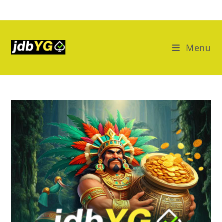
Skip
to
content
Menu