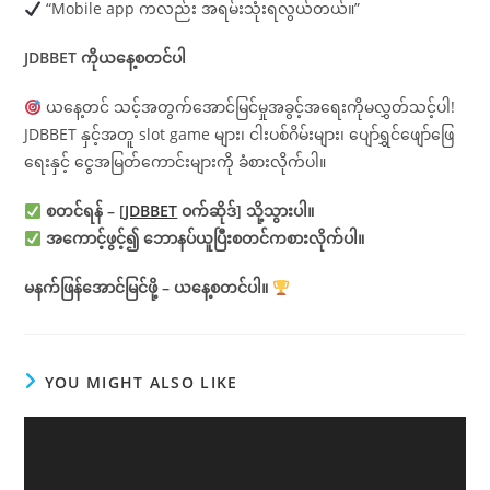
“Mobile app ကလည်း အရမ်းသုံးရလွယ်တယ်။”
JDBBET ကိုယနေ့စတင်ပါ
ယနေ့တင် သင့်အတွက်အောင်မြင်မှုအခွင့်အရေးကိုမလွှတ်သင့်ပါ!
JDBBET နှင့်အတူ slot game များ၊ ငါးပစ်ဂိမ်းများ၊ ပျော်ရွှင်ဖျော်ဖြေ
ရေးနှင့် ငွေအမြတ်ကောင်းများကို ခံစားလိုက်ပါ။
စတင်ရန် – [
JDBBET
ဝက်ဆိုဒ်] သို့သွားပါ။
အကောင့်ဖွင့်၍ ဘောနပ်ယူပြီးစတင်ကစားလိုက်ပါ။
မနက်ဖြန်အောင်မြင်ဖို့ – ယနေ့စတင်ပါ။
YOU MIGHT ALSO LIKE