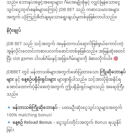
သည်။ ဘောနပ်အခွင့်အရေးများ၊ ဂိမ်းအမျိုးစုံနှင့် လျှင်မြန်သောငွေ
သွင်းငွေထုတ်စနစ်များကြောင့် JDB BET သည် ကစားသမားအများ
အတွက် ယုံကြည်စိတ်ချရသောရွေးချယ်မှုတစ်ခုဖြစ်လာပါသည်။
နိဂုံးချုပ်
JDB BET သည် သင့်အတွက် အမှန်တကယ်ရောဂါဖြစ်ဖွယ်ကောင်းတဲ့
အွန်လိုင်းလောင်းကစားပလက်ဖောင်းတစ်ခုဖြစ်သည်။ အမြန်ဆုံးစတင်
ပြီး slot game၊ ငါးပစ်ဂိမ်းနှင့်အခြားဂိမ်းများကို ခံစားလိုက်ပါ။
JDBBET တွင် မန်ဘာသစ်များအတွက်ဖော်ပြထားသော
ကြိုဆိုဘောနပ်
များ
နှင့်
နေ့စဉ်ပရိုမိုးရှင်းများ
များစွာရှိပါသည်။ သင့်အားပိုမိုအနိုင်ရ
အောင်ထောက်ပံ့နိုင်စေတဲ့အတွက် ဤပရိုမိုးရှင်းများသည် အရေးကြီး
သည်။
မန်ဘာသစ်ကြိုဆိုဘောနပ်
– ပထမဦးဆုံးငွေသွင်းသူများအတွက်
100% matching bonus!
နေ့စဉ် Reload Bonus
– ငွေသွင်းတိုင်းအတွက် Bonus ရယူနိုင်
ခြင်း